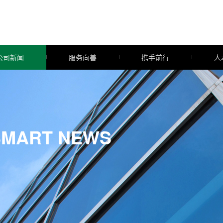
公司新闻
服务向善
携手前行
人
企业新闻
品质服务
全委服务
人
行业动态
智慧园区
股权合作
人
社区活动
幸福版图
联盟合作
人
合作资源
咨询服务
SMART NEWS
专业服务